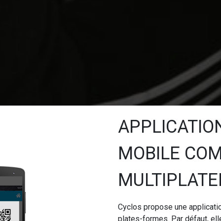
APPLICATIO
MOBILE COM
MULTIPLAT
Cyclos propose une applicati
plates-formes. Par défaut, ell